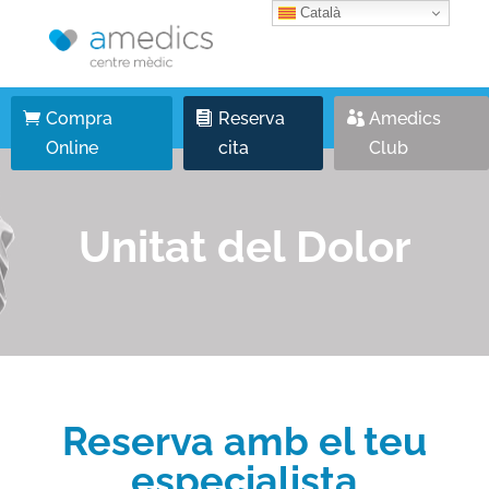
Català
Compra
Reserva
Amedics
Online
cita
Club
Unitat del Dolor
Reserva amb el teu
especialista