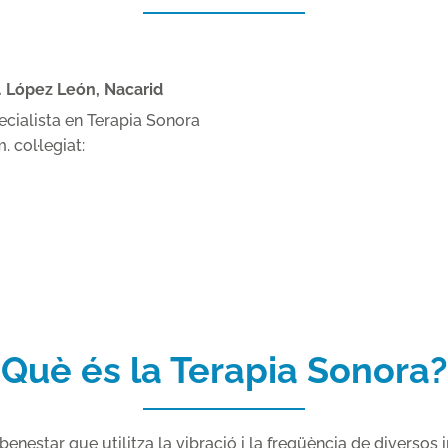
. López León, Nacarid
ecialista en Terapia Sonora
 col·legiat:
Què és la Terapia Sonora?
benestar que utilitza la vibració i la freqüència de diversos in