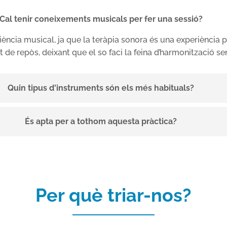
Cal tenir coneixements musicals per fer una sessió?
iència musical, ja que la teràpia sonora és una experiència 
t de repòs, deixant que el so faci la feina d’harmonització s
Quin tipus d'instruments són els més habituals?
És apta per a tothom aquesta pràctica?
Per què triar-nos?