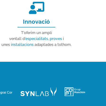
Innovació
T'oferim un ampli
ventall d'
especialitats
,
proves
i
unes
instal·lacions
adaptades a tothom.