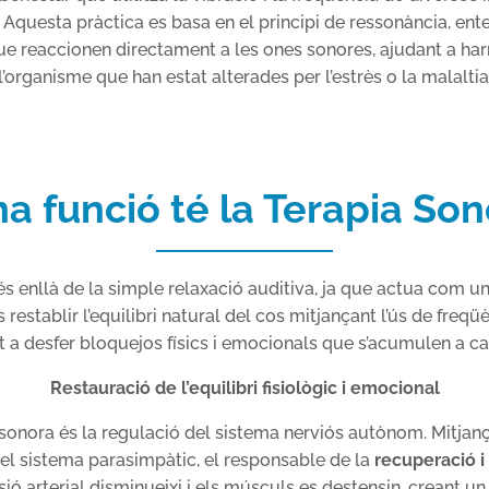
 Aquesta pràctica es basa en el principi de ressonància, en
que reaccionen directament a les ones sonores, ajudant a ha
l’organisme que han estat alterades per l’estrès o la malaltia
a funció té la Terapia So
 enllà de la simple relaxació auditiva, ja que actua com u
s restablir l’equilibri natural del cos mitjançant l’ús de fr
ant a desfer bloquejos físics i emocionals que s’acumulen a ca
Restauració de l’equilibri fisiològic i emocional
sonora és la regulació del sistema nerviós autònom. Mitjança
a el sistema parasimpàtic, el responsable de la
recuperació i
essió arterial disminueixi i els músculs es destensin, creant un