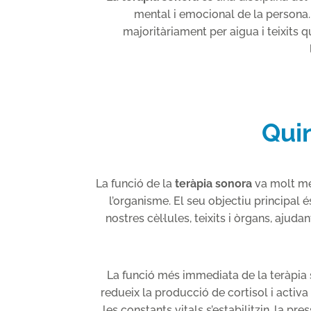
mental i emocional de la persona.
majoritàriament per aigua i teixits 
Quin
La funció de la
teràpia sonora
va molt més
l’organisme. El seu objectiu principal é
nostres cèl·lules, teixits i òrgans, ajud
La funció més immediata de la teràpia 
redueix la producció de cortisol i activ
les constants vitals s’estabilitzin, la pr