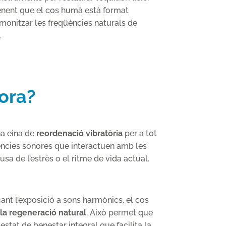
tenent que el cos humà està format
rmonitzar les freqüències naturals de
.
nora?
na eina de
reordenació vibratòria
per a tot
eqüències sonores que interactuen amb les
usa de l’estrès o el ritme de vida actual.
nt l’exposició a sons harmònics, el cos
 la regeneració natural
. Això permet que
 estat de benestar integral que facilita la