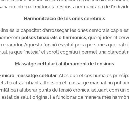
sanació interna i millora la resposta immunitària de l’individu
Harmonització de les ones cerebrals
plina és la capacitat d’arrossegar les ones cerebrals cap a e
e anomenem
polsos binaurals o harmònics
, que ajuden el cerve
reparador. Aquesta funció és vital per a persones que patei
l, ja que “neteja” el soroll cognitiu i permet una claredat
Massatge cel·lular i alliberament de tensions
e
micro-massatge cel·lular
. Atès que el cos humà és princip
dels teixits, arribant a llocs on el massatge manual no pot a
limfàtica i alliberar punts de tensió crònica, actuant com un
 estat de salut original i a funcionar de manera més harmòn