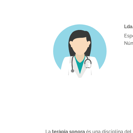
Lda
Esp
Núm.
La
teràpia sonora
és una disciplina del 