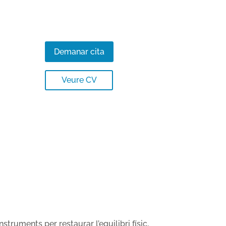
Demanar cita
Veure CV
struments per restaurar l’equilibri físic,