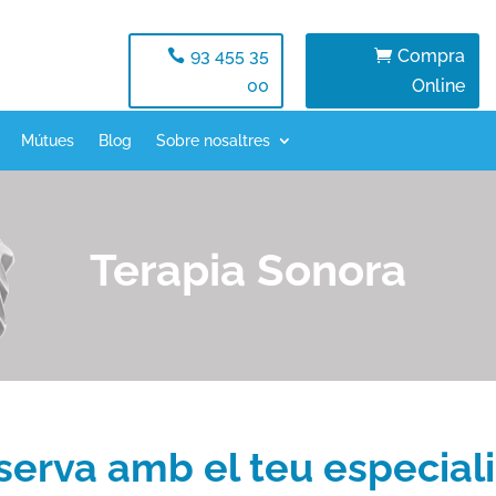
93 455 35
Compra
00
Online
Mútues
Blog
Sobre nosaltres
Terapia Sonora
serva amb el teu especiali