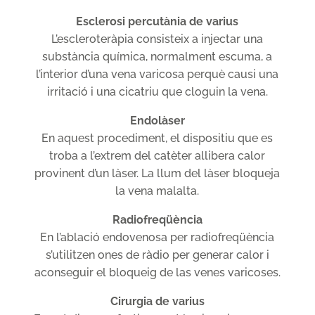
Esclerosi percutània de varius
L’escleroteràpia consisteix a injectar una
substància química, normalment escuma, a
l’interior d’una vena varicosa perquè causi una
irritació i una cicatriu que cloguin la vena.
Endolàser
En aquest procediment, el dispositiu que es
troba a l’extrem del catèter allibera calor
provinent d’un làser. La llum del làser bloqueja
la vena malalta.
Radiofreqüència
En l’ablació endovenosa per radiofreqüència
s’utilitzen ones de ràdio per generar calor i
aconseguir el bloqueig de las venes varicoses.
Cirurgia de varius