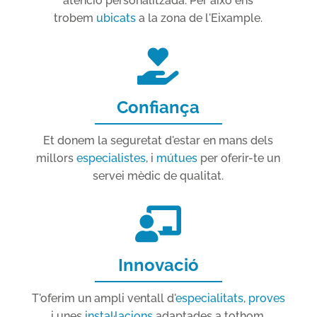
atenció personalitzada. Per això ens
trobem
ubicats
a la zona de l'Eixample.
Confiança
Et donem la seguretat d'estar en mans dels
millors
especialistes
, i
mútues
per oferir-te un
servei mèdic de qualitat.
Innovació
T'oferim un ampli ventall d'
especialitats
,
proves
i unes
instal·lacions
adaptades a tothom.