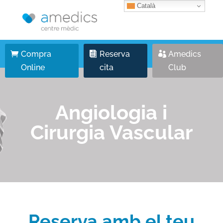
Català
Compra
Reserva
Amedics
Online
cita
Club
Angiologia i
Cirurgia Vascular
Reserva amb el teu